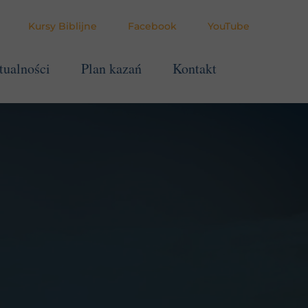
Kursy Biblijne
Facebook
YouTube
tualności
Plan kazań
Kontakt
cha
warza
wia
brał
ienia
ęża