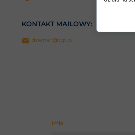
KONTAKT MAILOWY:
dzaman@wp.pl
Imię