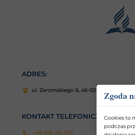
ADRES:
ul. Żeromskiego 6, 46-020 Opole
Zgoda na
KONTAKT TELEFONICZNY:
Cookies to 
podczas prz
+48 693 412 785
działania se