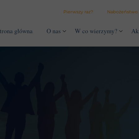
Pierwszy raz?
Nabożeństwo
trona główna
O nas
W co wierzymy?
Ak
Historia zboru
Wierzymy, że Bóg nas ko
Apologetyka
Wierzymy, że Bóg nas st
Ustawa
Wierzymy, że Bóg wyba
Wierzymy, że Bóg nas wy
Wierzymy, że Bóg nas zm
Wierzymy, że Bóg zwyci