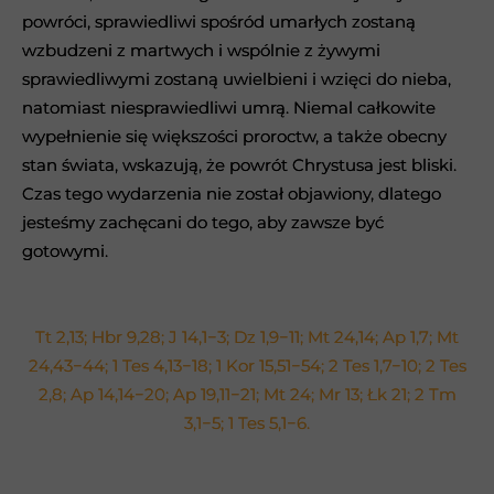
powróci, sprawiedliwi spośród umarłych zostaną
powróci, sprawiedliwi spośród umarłych zostaną
wzbudzeni z martwych i wspólnie z żywymi
wzbudzeni z martwych i wspólnie z żywymi
sprawiedliwymi zostaną uwielbieni i wzięci do nieba,
sprawiedliwymi zostaną uwielbieni i wzięci do nieba,
natomiast niesprawiedliwi umrą. Niemal całkowite
natomiast niesprawiedliwi umrą. Niemal całkowite
wypełnienie się większości proroctw, a także obecny
wypełnienie się większości proroctw, a także obecny
stan świata, wskazują, że powrót Chrystusa jest bliski.
stan świata, wskazują, że powrót Chrystusa jest bliski.
Czas tego wydarzenia nie został objawiony, dlatego
Czas tego wydarzenia nie został objawiony, dlatego
jesteśmy zachęcani do tego, aby zawsze być
jesteśmy zachęcani do tego, aby zawsze być
gotowymi.
gotowymi.
Tt 2,13; Hbr 9,28; J 14,1−3; Dz 1,9−11; Mt 24,14; Ap 1,7; Mt
Tt 2,13; Hbr 9,28; J 14,1−3; Dz 1,9−11; Mt 24,14; Ap 1,7; Mt
24,43−44; 1 Tes 4,13−18; 1 Kor 15,51−54; 2 Tes 1,7−10; 2 Tes
24,43−44; 1 Tes 4,13−18; 1 Kor 15,51−54; 2 Tes 1,7−10; 2 Tes
2,8; Ap 14,14−20; Ap 19,11−21; Mt 24; Mr 13; Łk 21; 2 Tm
2,8; Ap 14,14−20; Ap 19,11−21; Mt 24; Mr 13; Łk 21; 2 Tm
3,1−5; 1 Tes 5,1−6.
3,1−5; 1 Tes 5,1−6.