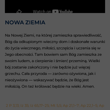
NOWA ZIEMIA
NOWA ZIEMIA
Na Nowej Ziemi, na której zamieszka sprawiedliwość,
Na Nowej Ziemi, na której zamieszka sprawiedliwość,
Bóg da odkupionym wieczny dom i doskonałe warunki
Bóg da odkupionym wieczny dom i doskonałe warunki
do życia wiecznego, miłości, szczęścia i uczenia się w
do życia wiecznego, miłości, szczęścia i uczenia się w
Jego obecności. Tam bowiem sam Bóg zamieszka ze
Jego obecności. Tam bowiem sam Bóg zamieszka ze
swoim ludem, a cierpienie i śmierć przeminą. Wielki
swoim ludem, a cierpienie i śmierć przeminą. Wielki
bój zostanie zakończony i nie będzie już więcej
bój zostanie zakończony i nie będzie już więcej
grzechu. Cała przyroda — zarówno ożywiona, jak i
grzechu. Cała przyroda — zarówno ożywiona, jak i
nieożywiona — wskazywać będzie, że Bóg jest
nieożywiona — wskazywać będzie, że Bóg jest
miłością. On też królować będzie na wieki. Amen.
miłością. On też królować będzie na wieki. Amen.
2 P 3,13; Iz 35; Iz 65,17−25; Mt 5,5; Ap 21,1−7; Ap 22,1−5; Ap
2 P 3,13; Iz 35; Iz 65,17−25; Mt 5,5; Ap 21,1−7; Ap 22,1−5; Ap