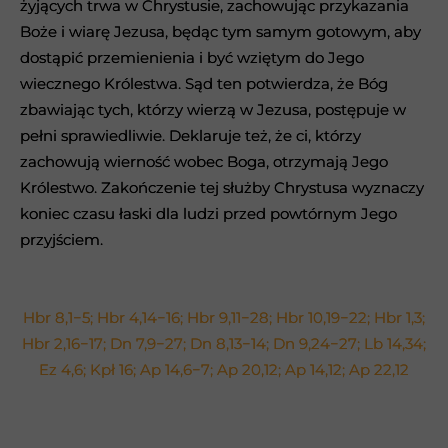
żyjących trwa w Chrystusie, zachowując przykazania
żyjących trwa w Chrystusie, zachowując przykazania
Boże i wiarę Jezusa, będąc tym samym gotowym, aby
Boże i wiarę Jezusa, będąc tym samym gotowym, aby
dostąpić przemienienia i być wziętym do Jego
dostąpić przemienienia i być wziętym do Jego
wiecznego Królestwa. Sąd ten potwierdza, że Bóg
wiecznego Królestwa. Sąd ten potwierdza, że Bóg
zbawiając tych, którzy wierzą w Jezusa, postępuje w
zbawiając tych, którzy wierzą w Jezusa, postępuje w
pełni sprawiedliwie. Deklaruje też, że ci, którzy
pełni sprawiedliwie. Deklaruje też, że ci, którzy
zachowują wierność wobec Boga, otrzymają Jego
zachowują wierność wobec Boga, otrzymają Jego
Królestwo. Zakończenie tej służby Chrystusa wyznaczy
Królestwo. Zakończenie tej służby Chrystusa wyznaczy
koniec czasu łaski dla ludzi przed powtórnym Jego
koniec czasu łaski dla ludzi przed powtórnym Jego
przyjściem.
przyjściem.
Hbr 8,1−5; Hbr 4,14−16; Hbr 9,11−28; Hbr 10,19−22; Hbr 1,3;
Hbr 8,1−5; Hbr 4,14−16; Hbr 9,11−28; Hbr 10,19−22; Hbr 1,3;
Hbr 2,16−17; Dn 7,9−27; Dn 8,13−14; Dn 9,24−27; Lb 14,34;
Hbr 2,16−17; Dn 7,9−27; Dn 8,13−14; Dn 9,24−27; Lb 14,34;
Ez 4,6; Kpł 16; Ap 14,6−7; Ap 20,12; Ap 14,12; Ap 22,12
Ez 4,6; Kpł 16; Ap 14,6−7; Ap 20,12; Ap 14,12; Ap 22,12