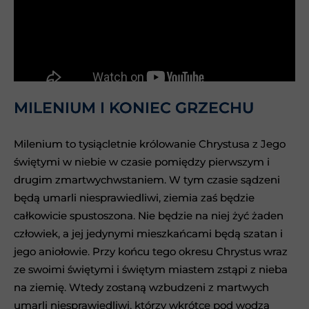
MILENIUM I KONIEC GRZECHU
MILENIUM I KONIEC GRZECHU
Milenium to tysiącletnie królowanie Chrystusa z Jego
Milenium to tysiącletnie królowanie Chrystusa z Jego
świętymi w niebie w czasie pomiędzy pierwszym i
świętymi w niebie w czasie pomiędzy pierwszym i
drugim zmartwychwstaniem. W tym czasie sądzeni
drugim zmartwychwstaniem. W tym czasie sądzeni
będą umarli niesprawiedliwi, ziemia zaś będzie
będą umarli niesprawiedliwi, ziemia zaś będzie
całkowicie spustoszona. Nie będzie na niej żyć żaden
całkowicie spustoszona. Nie będzie na niej żyć żaden
człowiek, a jej jedynymi mieszkańcami będą szatan i
człowiek, a jej jedynymi mieszkańcami będą szatan i
jego aniołowie. Przy końcu tego okresu Chrystus wraz
jego aniołowie. Przy końcu tego okresu Chrystus wraz
ze swoimi świętymi i świętym miastem zstąpi z nieba
ze swoimi świętymi i świętym miastem zstąpi z nieba
na ziemię. Wtedy zostaną wzbudzeni z martwych
na ziemię. Wtedy zostaną wzbudzeni z martwych
umarli niesprawiedliwi, którzy wkrótce pod wodzą
umarli niesprawiedliwi, którzy wkrótce pod wodzą