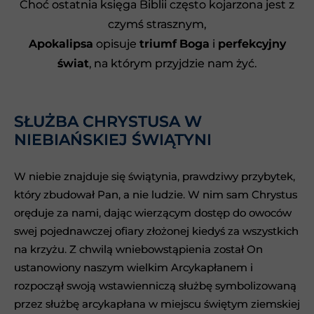
Choć ostatnia księga Biblii często kojarzona jest z
Choć ostatnia księga Biblii często kojarzona jest z
czymś strasznym,
czymś strasznym,
Apokalipsa
Apokalipsa
opisuje
opisuje
triumf Boga
triumf Boga
i
i
perfekcyjny
perfekcyjny
świat
świat
, na którym przyjdzie nam żyć.
, na którym przyjdzie nam żyć.
SŁUŻBA CHRYSTUSA W
SŁUŻBA CHRYSTUSA W
NIEBIAŃSKIEJ ŚWIĄTYNI
NIEBIAŃSKIEJ ŚWIĄTYNI
W niebie znajduje się świątynia, prawdziwy przybytek,
W niebie znajduje się świątynia, prawdziwy przybytek,
który zbudował Pan, a nie ludzie. W nim sam Chrystus
który zbudował Pan, a nie ludzie. W nim sam Chrystus
oręduje za nami, dając wierzącym dostęp do owoców
oręduje za nami, dając wierzącym dostęp do owoców
swej pojednawczej ofiary złożonej kiedyś za wszystkich
swej pojednawczej ofiary złożonej kiedyś za wszystkich
na krzyżu. Z chwilą wniebowstąpienia został On
na krzyżu. Z chwilą wniebowstąpienia został On
ustanowiony naszym wielkim Arcykapłanem i
ustanowiony naszym wielkim Arcykapłanem i
rozpoczął swoją wstawienniczą służbę symbolizowaną
rozpoczął swoją wstawienniczą służbę symbolizowaną
przez służbę arcykapłana w miejscu świętym ziemskiej
przez służbę arcykapłana w miejscu świętym ziemskiej