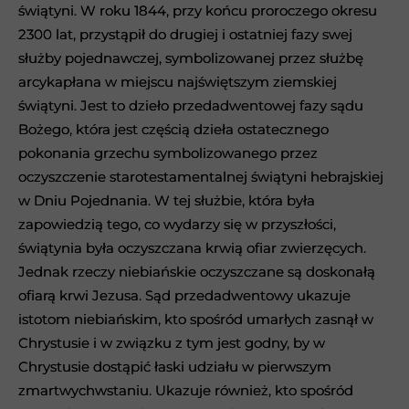
świątyni. W roku 1844, przy końcu proroczego okresu
świątyni. W roku 1844, przy końcu proroczego okresu
2300 lat, przystąpił do drugiej i ostatniej fazy swej
2300 lat, przystąpił do drugiej i ostatniej fazy swej
służby pojednawczej, symbolizowanej przez służbę
służby pojednawczej, symbolizowanej przez służbę
arcykapłana w miejscu najświętszym ziemskiej
arcykapłana w miejscu najświętszym ziemskiej
świątyni. Jest to dzieło przedadwentowej fazy sądu
świątyni. Jest to dzieło przedadwentowej fazy sądu
Bożego, która jest częścią dzieła ostatecznego
Bożego, która jest częścią dzieła ostatecznego
pokonania grzechu symbolizowanego przez
pokonania grzechu symbolizowanego przez
oczyszczenie starotestamentalnej świątyni hebrajskiej
oczyszczenie starotestamentalnej świątyni hebrajskiej
w Dniu Pojednania. W tej służbie, która była
w Dniu Pojednania. W tej służbie, która była
zapowiedzią tego, co wydarzy się w przyszłości,
zapowiedzią tego, co wydarzy się w przyszłości,
świątynia była oczyszczana krwią ofiar zwierzęcych.
świątynia była oczyszczana krwią ofiar zwierzęcych.
Jednak rzeczy niebiańskie oczyszczane są doskonałą
Jednak rzeczy niebiańskie oczyszczane są doskonałą
ofiarą krwi Jezusa. Sąd przedadwentowy ukazuje
ofiarą krwi Jezusa. Sąd przedadwentowy ukazuje
istotom niebiańskim, kto spośród umarłych zasnął w
istotom niebiańskim, kto spośród umarłych zasnął w
Chrystusie i w związku z tym jest godny, by w
Chrystusie i w związku z tym jest godny, by w
Chrystusie dostąpić łaski udziału w pierwszym
Chrystusie dostąpić łaski udziału w pierwszym
zmartwychwstaniu. Ukazuje również, kto spośród
zmartwychwstaniu. Ukazuje również, kto spośród