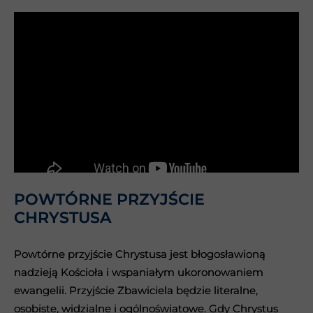
POWTÓRNE PRZYJŚCIE
POWTÓRNE PRZYJŚCIE
CHRYSTUSA
CHRYSTUSA
Powtórne przyjście Chrystusa jest błogosławioną
Powtórne przyjście Chrystusa jest błogosławioną
nadzieją Kościoła i wspaniałym ukoronowaniem
nadzieją Kościoła i wspaniałym ukoronowaniem
ewangelii. Przyjście Zbawiciela będzie literalne,
ewangelii. Przyjście Zbawiciela będzie literalne,
osobiste, widzialne i ogólnoświatowe. Gdy Chrystus
osobiste, widzialne i ogólnoświatowe. Gdy Chrystus